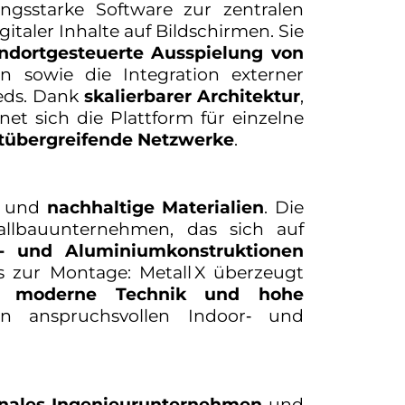
ungsstarke Software zur zentralen
italer Inhalte auf Bildschirmen. Sie
andortgesteuerte Ausspielung von
sowie die Integration externer
eds. Dank
skalierbarer Architektur
,
et sich die Plattform für einzelne
rtübergreifende Netzwerke
.
und
nachhaltige Materialien
. Die
llbauunternehmen, das sich auf
l- und Aluminiumkonstruktionen
is zur Montage: Metall X überzeugt
t, moderne Technik und hohe
en anspruchsvollen Indoor‑ und
onales Ingenieurunternehmen
und