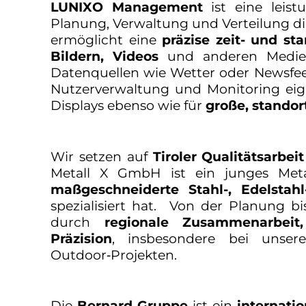
LUNIXO Management
ist eine leist
Planung, Verwaltung und Verteilung dig
ermöglicht eine
präzise zeit- und st
Bildern, Videos
und anderen Medien 
Datenquellen wie Wetter oder Newsfe
Nutzerverwaltung und Monitoring eign
Displays ebenso wie für
große, stando
Wir setzen auf
Tiroler Qualitätsarbeit
Metall X GmbH ist ein junges Meta
maßgeschneiderte Stahl-, Edelstah
spezialisiert hat. Von der Planung b
durch
regionale Zusammenarbei
Präzision
, insbesondere bei unser
Outdoor‑Projekten.
Die
Bernard Gruppe
ist ein
internati