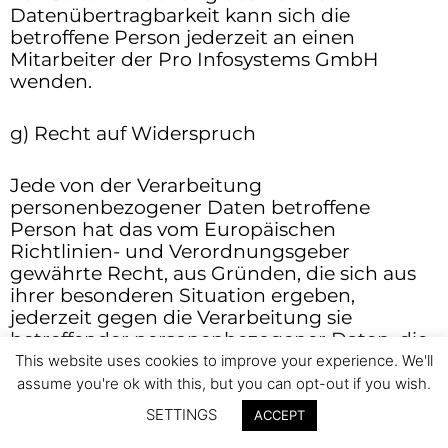
Datenübertragbarkeit kann sich die
betroffene Person jederzeit an einen
Mitarbeiter der Pro Infosystems GmbH
wenden.
g) Recht auf Widerspruch
Jede von der Verarbeitung
personenbezogener Daten betroffene
Person hat das vom Europäischen
Richtlinien- und Verordnungsgeber
gewährte Recht, aus Gründen, die sich aus
ihrer besonderen Situation ergeben,
jederzeit gegen die Verarbeitung sie
betreffender personenbezogener Daten, die
aufgrund von Art. 6 Abs. 1 Buchstaben e
This website uses cookies to improve your experience. We'll
oder f DS-GVO erfolgt, Widerspruch
assume you're ok with this, but you can opt-out if you wish.
einzulegen. Dies gilt auch für ein auf diese
SETTINGS
IMPRESSUM, DSGVO, AGBs
ACCEPT
Bestimmungen gestütztes Profiling.