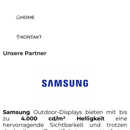
Zum
Inhalt
springen
HOME
KONTAKT
Unsere Partner
Samsung
Outdoor-Displays bieten mit bis
zu
4.000 cd/m² Helligkeit
eine
hervorragende Sichtbarkeit und trotzen